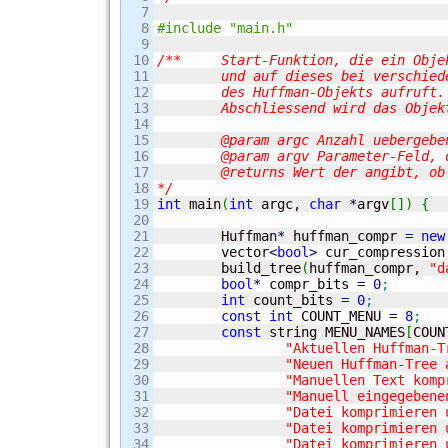
7

8

#include "main.h"
9

10

/**	Start-Funktion, die ein Objekt der Huffman-Klasse auf dem Heap erzeugt

11

	und auf dieses bei verschiedenen Menüauswahlen die jeweilige Methode

12

	des Huffman-Objekts aufruft.

13

	Abschliessend wird das Objekt ordnungsgemaess vom Speicher entfernt.

14

15

	@param argc Anzahl uebergebener Parameter

16

	@param argv Parameter-Feld, das beim Start des Programms uebergeben wird

17

	@returns Wert der angibt, ob das Programm korrekt beendet wurde (0 = korrekt).

18

*/
19

int
 main
(
int
 argc, 
char
*
argv
[
]
)
{
20

21

	Huffman
*
 huffman_compr 
=
new
22

	vector
<
bool
>
 cur_compression
23

	build_tree
(
huffman_compr, 
"d
24

bool
*
 compr_bits 
=
0
;
25

int
 count_bits 
=
0
;
26

const
int
 COUNT_MENU 
=
8
;
27

const
 string MENU_NAMES
[
COUN
28

"Aktuellen Huffman-T
29

"Neuen Huffman-Tree 
30

"Manuellen Text komp
31

"Manuell eingegebene
32

"Datei komprimieren 
33

"Datei komprimieren 
34

"Datei komprimieren 