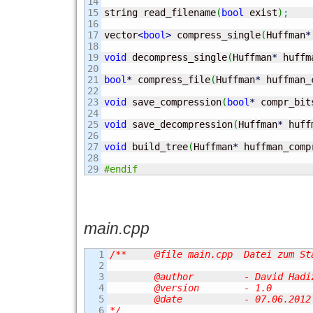
14

15

string read_filename
(
bool
 exist
)
;
16

17

vector
<
bool
>
 compress_single
(
Huffman
*
18

19

void
 decompress_single
(
Huffman
*
 huffm
20

21

bool
*
 compress_file
(
Huffman
*
 huffman_
22

23

void
 save_compression
(
bool
*
 compr_bit
24

25

void
 save_decompression
(
Huffman
*
 huff
26

27

void
 build_tree
(
Huffman
*
 huffman_comp
28

#endif
main.cpp
1

/**	@file main.cpp	Datei zum Starten eines Menues und Ausfuehren des Huffman-Algorithmus

2

3

	@author		- David Hadizadeh

4

	@version	- 1.0

5

	@date		- 07.06.2012

6

*/