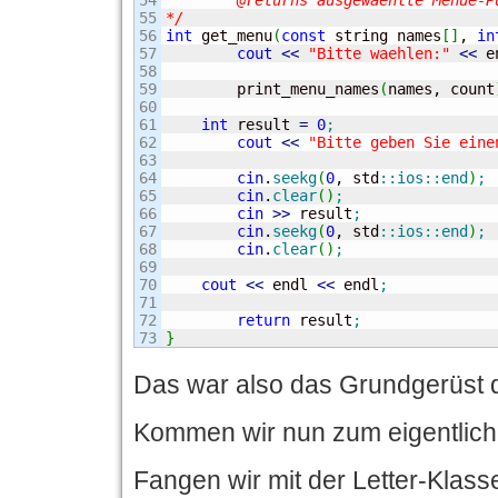
54

	@returns ausgewaehlte Menue-Punkt-Nummer

55

*/
56

int
 get_menu
(
const
 string names
[
]
, 
in
57

cout
<<
"Bitte waehlen:"
<<
 e
58

59

	print_menu_names
(
names, count
60

61

int
 result 
=
0
;
62

cout
<<
"Bitte geben Sie eine
63

64

cin
.
seekg
(
0
, std
::
ios
::
end
)
;
65

cin
.
clear
(
)
;
66

cin
>>
 result
;
67

cin
.
seekg
(
0
, std
::
ios
::
end
)
;
68

cin
.
clear
(
)
;
69

70

cout
<<
 endl 
<<
 endl
;
71

72

return
 result
;
}
Das war also das Grundgerüst
Kommen wir nun zum eigentlich 
Fangen wir mit der Letter-Klass