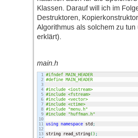
Klassen. Darauf will ich im Folg
Destruktoren, Kopierkonstruktor
Algorithmus als solchem zu tun
erklärt).
main.h
1

#ifndef MAIN_HEADER
2

#define MAIN_HEADER
3

4

#include <iostream>
5

#include <fstream>
6

#include <vector>
7

#include <ctime>
8

#include "menu.h"
9

#include "huffman.h"
10

11

using
namespace
 std
;
12

13

string read_string
(
)
;