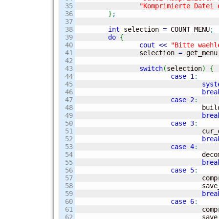
35

"Komprimierte Datei 
36

}
;
37

38

int
 selection 
=
 COUNT_MENU
;
39

do
{
40

cout
<<
"Bitte waehl
41

		selection 
=
 get_menu
42

43

switch
(
selection
)
{
44

case
1
:
45

syst
46

brea
47

case
2
:
48

				bu
49

brea
50

case
3
:
51

				c
52

brea
53

case
4
:
54

				d
55

brea
56

case
5
:
57

				c
58

				s
59

brea
60

case
6
:
61

				c
62

				s