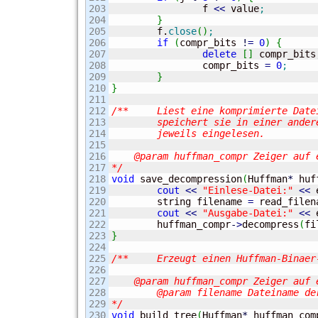
203

		f 
<<
 value
;
204

}
205

	f.
close
(
)
;
206

if
(
compr_bits 
!
=
0
)
{
207

delete
[
]
 compr_bits
208

		compr_bits 
=
0
;
209

}
210

}
211

212

/**	Liest eine komprimierte Datei ein, dekomprimiert sie und

213

	speichert sie in einer anderen Datei. Die Dateinamen werden

214

	jeweils eingelesen.

215

216

    @param huffman_compr Zeiger auf 
217

*/
218

void
 save_decompression
(
Huffman
*
 huf
219

cout
<<
"Einlese-Datei:"
<<
 
220

	string filename 
=
 read_filen
221

cout
<<
"Ausgabe-Datei:"
<<
 
222

	huffman_compr
-
>
decompress
(
fi
223

}
224

225

/**	Erzeugt einen Huffman-Binaer-Baum anhand einer Datei.

226

227

    @param huffman_compr Zeiger auf 
228

	@param filename Dateiname der Datei, die als Wortvorlage verwendet wird

229

*/
230

void
 build_tree
(
Huffman
*
 huffman_com