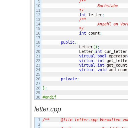
9

/**

10

			Buchstabe

11

		*/
12

int
 letter
;
13

/**

14

			Anzahl an Vorkommnissen des Buchstabens

15

		*/
16

int
 count
;
17

18

public
:
19

		Letter
(
)
;
20

		Letter
(
int
 cur_letter
21

virtual
bool
 operator
22

virtual
int
 get_lette
23

virtual
int
 get_count
24

virtual
void
 add_coun
25

26

private
:
27

28

}
;
29

#endif
letter.cpp
1

/**	@file letter.cpp Verwalten von Buchstaben und deren Anzahlen

2
