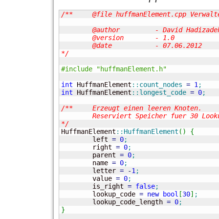
/**	@file huffmanElement.cpp Verwalten von Huffman-Knoten und -Blaettern

	@author		- David Hadizadeh

	@version	- 1.0

	@date		- 07.06.2012

*/
#include "huffmanElement.h"
int
 HuffmanElement
::
count_nodes
=
1
;
int
 HuffmanElement
::
longest_code
=
0
;
/**	Erzeugt einen leeren Knoten.

	Reserviert Speicher fuer 30 Lookup-Bits.

*/

HuffmanElement
::
HuffmanElement
(
)
{
	left 
=
0
;
	right 
=
0
;
	parent 
=
0
;
	name 
=
0
;
	letter 
=
-
1
;
	value 
=
0
;
	is_right 
=
false
;
	lookup_code 
=
new
bool
[
30
]
;
	lookup_code_length 
=
0
;
}