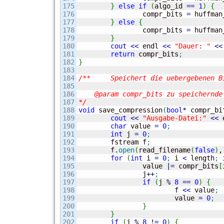
175

}
else
if
(
algo_id 
==
1
)
{
176

		compr_bits 
=
 huffman
177

}
else
{
178

		compr_bits 
=
 huffman
179

}
180

cout
<<
 endl 
<<
"Dauer: "
<<
181

return
 compr_bits
;
182

}
183

184

/**	Speichert die uebergebenen Bits in einer Datei.

185

186

    @param compr_bits zu speichernde 
187

*/
188

void
 save_compression
(
bool
*
 compr_bi
189

cout
<<
"Ausgabe-Datei:"
<<
 
190

char
 value 
=
0
;
191

int
 j 
=
0
;
192

	fstream f
;
193

	f.
open
(
read_filename
(
false
)
,
194

for
(
int
 i 
=
0
;
 i 
<
 length
;
 
195

		value 
|
=
 compr_bits
[
196

		j
++
;
197

if
(
j 
%
8
==
0
)
{
198

			f 
<<
 value
;
199

			value 
=
0
;
200

}
201

}
202

if
(
j 
%
8
!
=
0
)
{