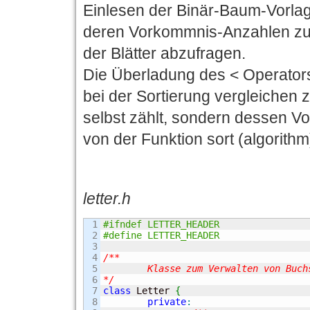
Einlesen der Binär-Baum-Vorlag
deren Vorkommnis-Anzahlen zu 
der Blätter abzufragen.
Die Überladung des < Operators
bei der Sortierung vergleichen 
selbst zählt, sondern dessen V
von der Funktion sort (algorith
letter.h
1

#ifndef LETTER_HEADER
2

#define LETTER_HEADER
3

4

/**

5

	Klasse zum Verwalten von Buchstaben und deren Anzahlen

6

*/
7

class
 Letter 
{
8

private
: