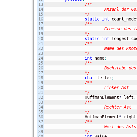
13

/**

14

			Anzahl der Gesamtknoten

15

		*/
16

static
int
 count_node
17

/**

18

			Groesse des laengsten Lookup-Codes

19

		*/
20

static
int
 longest_co
21

/**

22

			Name des Knotens

23

		*/
24

int
 name
;
25

/**

26

			Buchstabe des Blatts

27

		*/
28

char
 letter
;
29

/**

30

			Linker Ast

31

		*/
32


		HuffmanElement
*
 left
;
33

/**

34

			Rechter Ast

35

		*/
36


		HuffmanElement
*
 right
37

/**

38

			Wert des Asts

39

		*/
40

int
 value
;