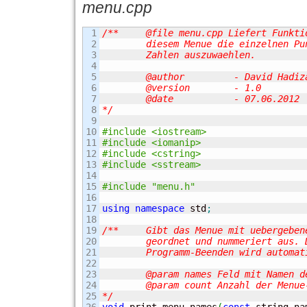
menu.cpp
1

/**	@file menu.cpp Liefert Funktionalitaet, um ein Menue auszugeben und aus

2

	diesem Menue die einzelnen Punkte mit

3

	Zahlen auszuwaehlen.

4

5

	@author		- David Hadizadeh

6

	@version	- 1.0

7

	@date		- 07.06.2012

8

*/
9

10

#include <iostream>
11

#include <iomanip>
12

#include <cstring>
13

#include <sstream>
14

15

#include "menu.h"
16

17

using
namespace
 std
;
18

19

/**	Gibt das Menue mit uebergebenen Punkten

20

	geordnet und nummeriert aus. Der Menue-Punkt

21

	Programm-Beenden wird automatisch erzeugt.

22

23

	@param names Feld mit Namen der Menue-Punkte

24

	@param count Anzahl der Menue-Punkte

25

*/