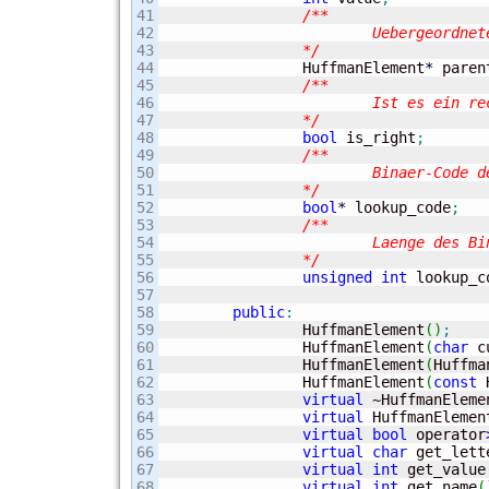
41

/**

42

			Uebergeordneter Knoten

43

		*/
44


		HuffmanElement
*
 paren
45

/**

46

			Ist es ein rechter Ast, dann true, sonst ist es ein linker Ast

47

		*/
48

bool
 is_right
;
49

/**

50

			Binaer-Code des Knotens/Blatts

51

		*/
52

bool
*
 lookup_code
;
53

/**

54

			Laenge des Binaer-Codes des Knotens/Blatts

55

		*/
56

unsigned
int
 lookup_c
57

58

public
:
59

		HuffmanElement
(
)
;
60

		HuffmanElement
(
char
 c
61

		HuffmanElement
(
Huffma
62

		HuffmanElement
(
const
 
63

virtual
 ~HuffmanEleme
64

virtual
 HuffmanElemen
65

virtual
bool
 operator
66

virtual
char
 get_lett
67

virtual
int
 get_value
68

virtual
int
 get_name
(