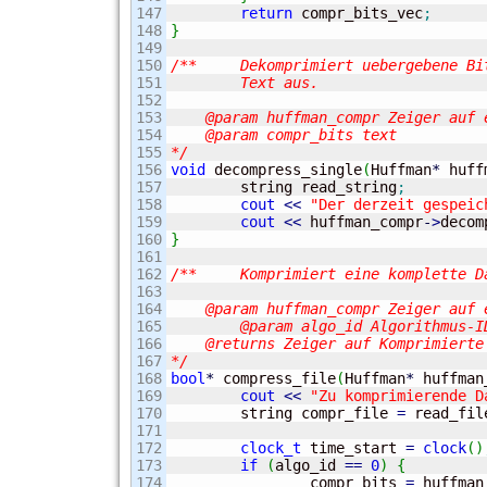
147

return
 compr_bits_vec
;
148

}
149

150

/**	Dekomprimiert uebergebene Bits mit dem Huffman-Algorithmus und gibt den dekomprimierten

151

	Text aus.

152

153

    @param huffman_compr Zeiger auf 
154

    @param compr_bits text

155

*/
156

void
 decompress_single
(
Huffman
*
 huff
157

	string read_string
;
158

cout
<<
"Der derzeit gespeic
159

cout
<<
 huffman_compr
-
>
decom
160

}
161

162

/**	Komprimiert eine komplette Datei auf 3 verschiedene Arten und gibt deren Dauer aus.

163

164

    @param huffman_compr Zeiger auf 
165

	@param algo_id Algorithmus-ID, 0 fuer intuitiven, 1 fuer tabellearischen, sonst Loookup Algorithmus

166

    @returns Zeiger auf Komprimierte 
167

*/
168

bool
*
 compress_file
(
Huffman
*
 huffman
169

cout
<<
"Zu komprimierende D
170

	string compr_file 
=
 read_fil
171

172

clock_t
 time_start 
=
clock
(
)
173

if
(
algo_id 
==
0
)
{
174

		compr_bits 
=
 huffman