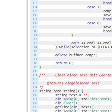
63

brea
64

case
7
:
65

				c
66

				s
67

brea
68

case
8
:
69

				s
70

brea
71

}
72

73

cout
<<
 endl 
<<
 endl
74

}
while
(
selection 
!
=
(
COUNT_
75

76

delete
 huffman_compr
;
77

78

return
0
;
79

}
80

81

/**	Liest einen Text (mit Leerzeichen) ein und leert vor- und nachher den Puffer.

82

83

    @returns eingelesenen Text

84

*/
85


string read_string
(
)
{
86

	string text 
=
""
;
87

cin
.
seekg
(
0
, std
::
ios
::
end
)
;
88

cin
.
clear
(
)
;
89

	getline
(
cin
, text
)
;
90

cin
.
seekg
(
0
, std
::
ios
::
end
)
;