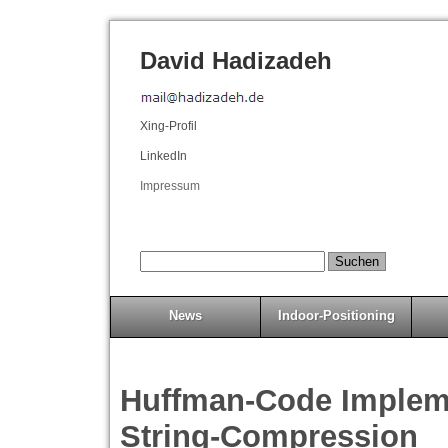
David Hadizadeh
Xing-Profil
LinkedIn
Impressum
News
Indoor-Positioning
Huffman-Code Impleme
String-Compression