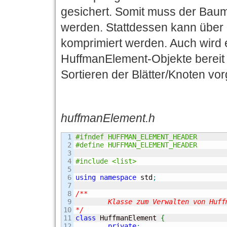
gesichert. Somit muss der Baum
werden. Stattdessen kann über
komprimiert werden. Auch wird e
HuffmanElement-Objekte bereit 
Sortieren der Blätter/Knoten vo
huffmanElement.h
1

#ifndef HUFFMAN_ELEMENT_HEADER
2

#define HUFFMAN_ELEMENT_HEADER
3

4

#include <list>
5

6

using
namespace
 std
;
7

8

/**

9

	Klasse zum Verwalten von Huffman-Knoten und -Blaettern

10

*/
11

class
 HuffmanElement 
{
12

private
: