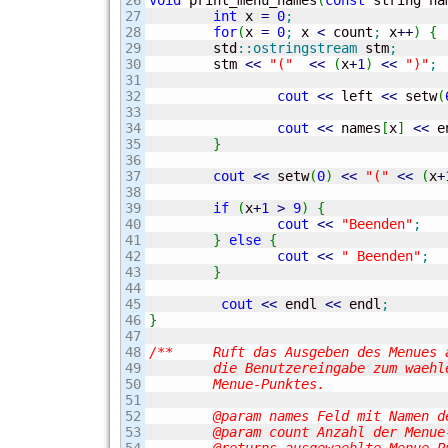
26

void
 print_menu_names
(
const
 string na
27

int
 x 
=
0
;
28

for
(
x 
=
0
;
 x 
<
 count
;
 x
++
)
{
29

        std
::
ostringstream
 stm
;
30

        stm 
<<
"("
<<
(
x
+
1
)
<<
")"
;
31

32

cout
<<
 left 
<<
 setw
(
33

34

cout
<<
 names
[
x
]
<<
 e
35

}
36

37

cout
<<
 setw
(
0
)
<<
"("
<<
(
x
+
38

39

if
(
x
+
1
>
9
)
{
40

cout
<<
"Beenden"
;
41

}
else
{
42

cout
<<
" Beenden"
;
43

}
44

45

cout
<<
 endl 
<<
 endl
;
46

}
47

48

/**	Ruft das Ausgeben des Menues auf und erfasst

49

	die Benutzereingabe zum waehlen eines

50

	Menue-Punktes.

51

52

	@param names Feld mit Namen der Menue-Punkte

53

	@param count Anzahl der Menue-Punkte
