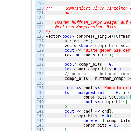
119

120

/**	Komprimiert einen einzelnen einzulesenden Text und gibt deren Kompressionsbits

121

	aus.

122

123

    @param huffman_compr Zeiger auf 
124

    @returns Kompressions-Bits

125

*/
126


vector
<
bool
>
 compress_single
(
Huffman
127

	string text
;
128

	vector
<
bool
>
 compr_bits_vec
;
129

cout
<<
"Bitte geben Sie den
130

	text 
=
 read_string
(
)
;
131

132

bool
*
 compr_bits 
=
0
;
133

int
 count_compr_bits 
=
0
;
134

//compr_bits = huffman_compr
135

	compr_bits 
=
 huffman_compr
-
>
136

137

cout
<<
 endl 
<<
"Komprimiert
138

for
(
unsigned
int
 i 
=
0
;
 i 
<
139

		compr_bits_vec.
push_
140

cout
<<
 compr_bits
[
i
141

}
142

cout
<<
 endl 
<<
 endl
;
143

if
(
compr_bits 
!
=
0
)
{
144

delete
[
]
 compr_bits
145

		compr_bits 
=
0
;
146

}