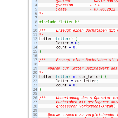
3

	@author		- David Hadizadeh

4

	@version	- 1.0

5

	@date		- 07.06.2012

6

*/
7

8

#include "letter.h"
9

10

/**	Erzeugt einen Buchstaben mit 0 als Wert und 0 als Vorkommens-Anzahl

11

*/
12


Letter
::
Letter
(
)
{
13

	letter 
=
0
;
14

	count 
=
0
;
15

}
16

17

/**	Erzeugt einen Buchstaben mit 0 als Vorkommens-Anzahl

18

19

    @param cur_letter Dezimalwert des 
20

*/
21


Letter
::
Letter
(
int
 cur_letter
)
{
22

	letter 
=
 cur_letter
;
23

	count 
=
0
;
24

}
25

26

/**	Ueberladung des < Operator ermoeglicht den Vergleich von Buchstaben.

27

	Buchstaben mit geringerer Anzahl sind kleiner als Buchstaben mit

28

	groesserer Vorkommens-Anzahl.

29

30

    @param compare zu vergleichender B