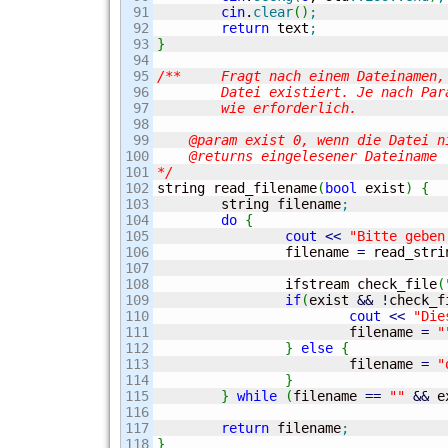
91

cin
.
clear
(
)
;
92

return
 text
;
93

}
94

95

/**	Fragt nach einem Dateinamen, liest ihn ein und prueft, ob die

96

	Datei existiert. Je nach Parameteruebergabe wird dies so lange wiederholt,

97

	wie erforderlich.

98

99

    @param exist 0, wenn die Datei n
100

    @returns eingelesener Dateiname

101

*/
102


string read_filename
(
bool
 exist
)
{
103

	string filename
;
104

do
{
105

cout
<<
"Bitte geben
106

		filename 
=
 read_stri
107

108

		ifstream check_file
(
109

if
(
exist 
&&
!
check_f
110

cout
<<
"Die
111

			filename 
=
"
112

}
else
{
113

			filename 
=
"
114

}
115

}
while
(
filename 
==
""
&&
 e
116

117

return
 filename
;
118

}