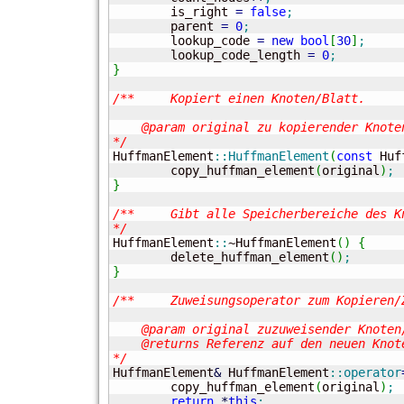
	is_right 
=
false
;
	parent 
=
0
;
	lookup_code 
=
new
bool
[
30
]
;
	lookup_code_length 
=
0
;
}
/**	Kopiert einen Knoten/Blatt.

    @param original zu kopierender Knoten
*/

HuffmanElement
::
HuffmanElement
(
const
 Huf
	copy_huffman_element
(
original
)
;
}
/**	Gibt alle Speicherbereiche des Knotens/Blatt frei.

*/

HuffmanElement
::
~HuffmanElement
(
)
{
	delete_huffman_element
(
)
;
}
/**	Zuweisungsoperator zum Kopieren/Zuweisen eines Kontens/Blatts.

    @param original zuzuweisender Knoten/
    @returns Referenz auf den neuen Knote
*/

HuffmanElement
&
 HuffmanElement
::
operator
	copy_huffman_element
(
original
)
;
return
*
this
;