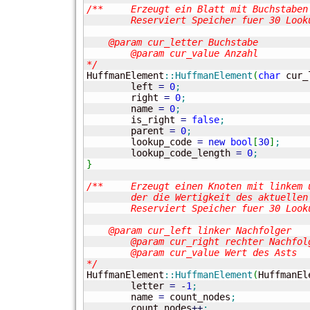
/**	Erzeugt ein Blatt mit Buchstaben und deren Anzahl.

	Reserviert Speicher fuer 30 Lookup-Bits.

    @param cur_letter Buchstabe

	@param cur_value Anzahl

*/

HuffmanElement
::
HuffmanElement
(
char
 cur_
	left 
=
0
;
	right 
=
0
;
	name 
=
0
;
	is_right 
=
false
;
	parent 
=
0
;
	lookup_code 
=
new
bool
[
30
]
;
	lookup_code_length 
=
0
;
}
/**	Erzeugt einen Knoten mit linkem und rechtem Nachfolger, sowie einem Wert,

	der die Wertigkeit des aktuellen Asts angibt.

	Reserviert Speicher fuer 30 Lookup-Bits.

    @param cur_left linker Nachfolger

	@param cur_right rechter Nachfolger

	@param cur_value Wert des Asts

*/

HuffmanElement
::
HuffmanElement
(
HuffmanEl
	letter 
=
-
1
;
	name 
=
 count_nodes
;
	count_nodes
++
;