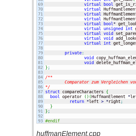
69

virtual
bool
 get_is_r
70

virtual
 HuffmanElemen
71

virtual
 HuffmanElemen
72

virtual
 HuffmanElemen
73

virtual
bool
*
 get_loo
74

virtual
unsigned
int
 
75

virtual
void
 set_pare
76

virtual
void
 add_look
77

virtual
int
 get_longe
78

79

private
:
80

void
 copy_huffman_ele
81

void
 delete_huffman_e
82

}
;
83

84

/**

85

	Comparator zum Vergleichen von Knoten/Blaettern

86

*/
87

struct
 compareCharacters 
{
88

bool
 operator 
(
)
(
HuffmanElement 
*
le
89

return
*
left 
>
*
right
;
90

}
91

}
;
92

#endif
huffmanElement.cpp