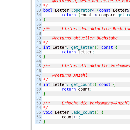
31

    @returns 0, wenn der aktuelle Buc
32

*/
33

bool
 Letter
::
operator
<
(
const
 Letter
&
34

return
(
count 
<
 compare.
get_c
35

}
36

37

/**	Liefert den aktuellen Buchstaben.

38

39

    @returns aktueller Buchstabe

40

*/
41

int
 Letter
::
get_letter
(
)
const
{
42

return
 letter
;
43

}
44

45

/**	Liefert die aktuelle Vorkommens-Anzahl.

46

47

    @returns Anzahl

48

*/
49

int
 Letter
::
get_count
(
)
const
{
50

return
 count
;
51

}
52

53

/**	Erhoeht die Vorkommens-Anzahl um 1.

54

*/
55

void
 Letter
::
add_count
(
)
{
56

	count
++
;
}